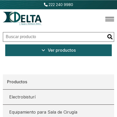
222 240 9980
Inicio
Ver productos
Productos
Promociones
Outlet
Productos
Ventajas
Electrobisturí
Nosotros
Equipamiento para Sala de Cirugía