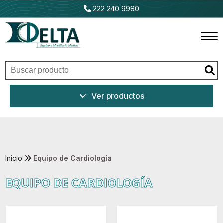
222 240 9980
Inicio
Ver productos
Productos
Promociones
Outlet
Inicio
Equipo de Cardiología
EQUIPO DE CARDIOLOGÍA
Ventajas
Nosotros