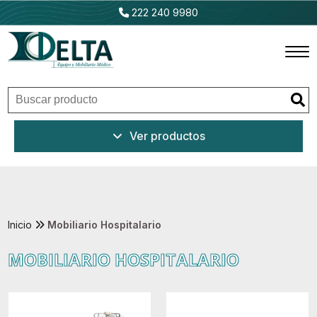
222 240 9980
Inicio
Ver productos
Productos
Promociones
Outlet
Inicio
Mobiliario Hospitalario
MOBILIARIO HOSPITALARIO
Ventajas
Nosotros