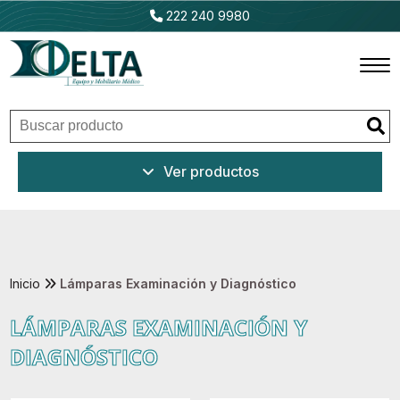
222 240 9980
Inicio
Ver productos
Productos
Promociones
Outlet
Inicio
Lámparas Examinación y Diagnóstico
LÁMPARAS EXAMINACIÓN Y
Ventajas
DIAGNÓSTICO
Nosotros