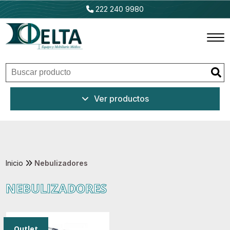
222 240 9980
Inicio
Ver productos
Productos
Promociones
Outlet
Inicio
Nebulizadores
NEBULIZADORES
Ventajas
Nosotros
Outlet