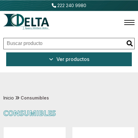
222 240 9980
Inicio
Ver productos
Productos
Promociones
Outlet
Inicio
Consumibles
CONSUMIBLES
Ventajas
Nosotros