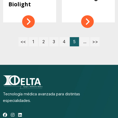
Biolight
<<
1
2
3
4
5
...
>>
Tecnología médica avanzada para distintas
especialidades.