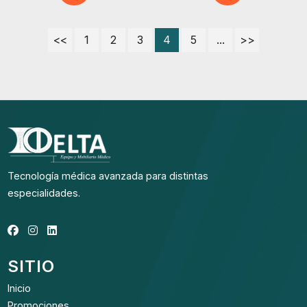
<<
1
2
3
4
5
...
>>
Tecnología médica avanzada para distintas
especialidades.
SITIO
Inicio
Promociones