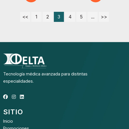
<<
1
2
3
4
5
...
>>
Tecnología médica avanzada para distintas
especialidades.
SITIO
Inicio
Promociones