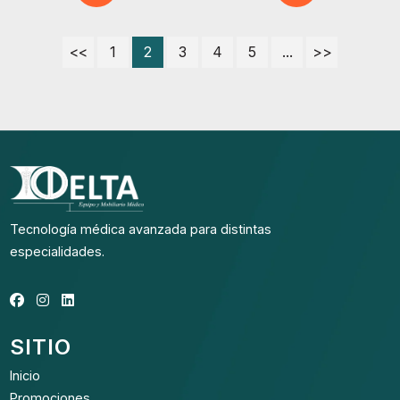
<<
1
2
3
4
5
...
>>
Tecnología médica avanzada para distintas
especialidades.
SITIO
Inicio
Promociones