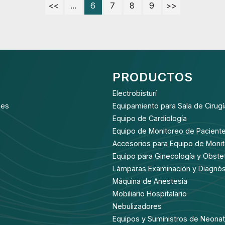
<<
...
6
7
8
9
>>
PRODUCTOS
Electrobisturí
nes
Equipamiento para Sala de Cirugí
Equipo de Cardiología
Equipo de Monitoreo de Pacient
Accesorios para Equipo de Moni
Equipo para Ginecología y Obstet
Lámparas Examinación y Diagnós
Máquina de Anestesia
Mobiliario Hospitalario
Nebulizadores
Equipos y Suministros de Neonat