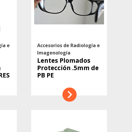
gía e
Accesorios de Radiología e
Imagenología
o
Lentes Plomados
a
Protección .5mm de
RES
PB PE