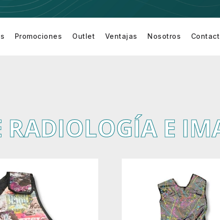
os
Promociones
Outlet
Ventajas
Nosotros
Contac
Equipamiento
Equipo de
Equipo de
Accesor
turí
para Sala de
Cardiología
Monitoreo
para
Cirugía
de
Equipo 
Paciente
Monitor
E RADIOLOGÍA E I