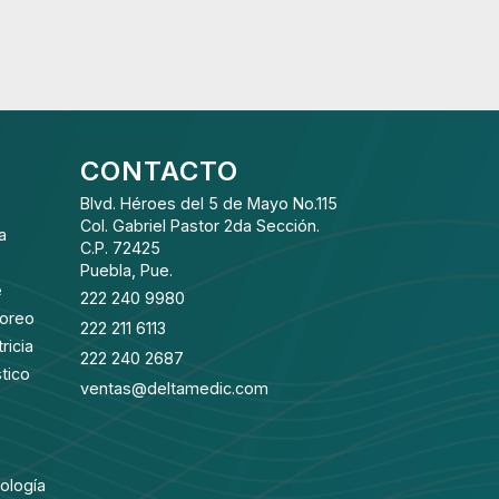
CONTACTO
Blvd. Héroes del 5 de Mayo No.115
Col. Gabriel Pastor 2da Sección.
a
C.P. 72425
Puebla, Pue.
e
222 240 9980
toreo
222 211 6113
ricia
222 240 2687
tico
ventas@deltamedic.com
ología