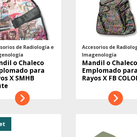
sorios de Radiología e
Accesorios de Radiolo
genología
Imagenología
dil o Chaleco
Mandil o Chalec
plomado para
Emplomado par
yos X SMHB
Rayos X FB COLO
ute
et