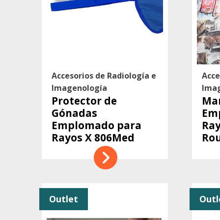
Accesorios de Radiología e
Acce
Imagenología
Ima
Protector de
Man
Gónadas
Em
Emplomado para
Ra
Rayos X 806Med
Ro
Outlet
Outl