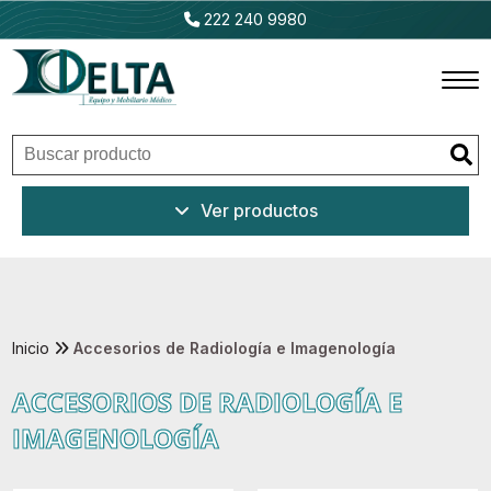
222 240 9980
Inicio
Ver productos
Productos
Promociones
Outlet
Inicio
Accesorios de Radiología e Imagenología
ACCESORIOS DE RADIOLOGÍA E
Ventajas
IMAGENOLOGÍA
Nosotros