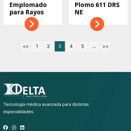
Emplomado
Plomo 611 DRS
para Rayos
NE
<<
1
2
3
4
5
...
>>
Tecnología médica avanzada para distintas
especialidades.