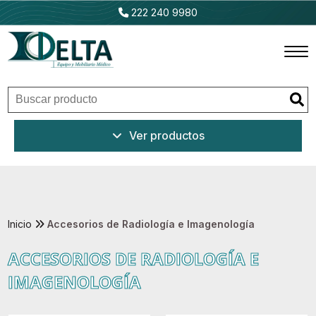
222 240 9980
Inicio
Ver productos
Productos
Promociones
Outlet
Inicio
Accesorios de Radiología e Imagenología
ACCESORIOS DE RADIOLOGÍA E
Ventajas
IMAGENOLOGÍA
Nosotros