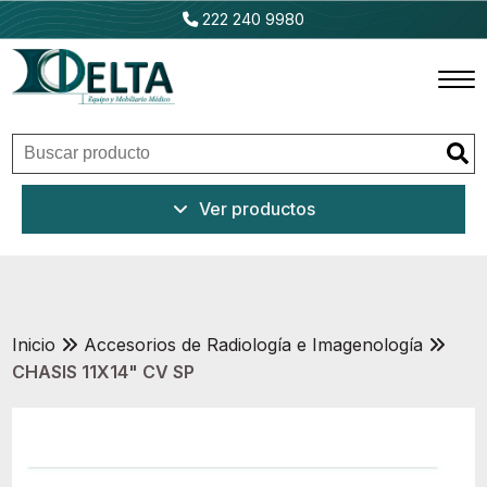
222 240 9980
Inicio
Ver productos
Productos
Promociones
Outlet
Inicio
Accesorios de Radiología e Imagenología
CHASIS 11X14" CV SP
Ventajas
Nosotros