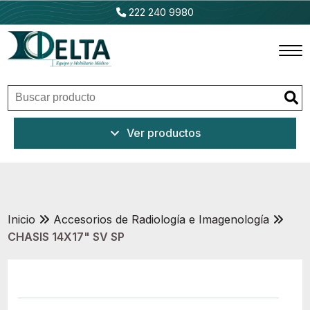
222 240 9980
Inicio
Ver productos
Productos
Promociones
Outlet
Inicio
Accesorios de Radiología e Imagenología
CHASIS 14X17" SV SP
Ventajas
Nosotros