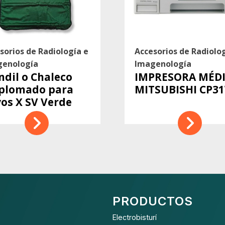
sorios de Radiología e
Accesorios de Radiolo
genología
Imagenología
dil o Chaleco
IMPRESORA MÉD
plomado para
MITSUBISHI CP3
os X SV Verde
PRODUCTOS
Electrobisturí