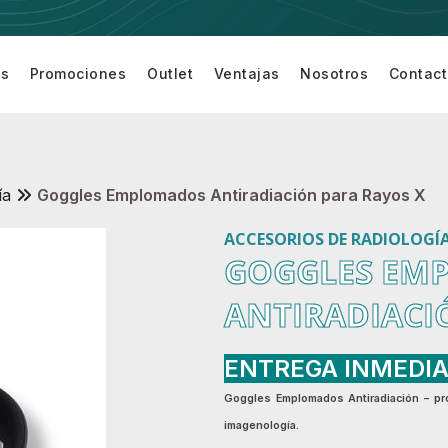
os
Promociones
Outlet
Ventajas
Nosotros
Contac
Equipamiento
Equipo de
Equipo de
Accesor
turí
para Sala de
Cardiología
Monitoreo
para
Cirugía
de
Equipo 
Paciente
Monitor
ía
Goggles Emplomados Antiradiación para Rayos X
ACCESORIOS DE RADIOLOGÍ
GOGGLES EM
ANTIRADIACI
ENTREGA INMEDI
Goggles Emplomados Antiradiación
– pr
imagenología.