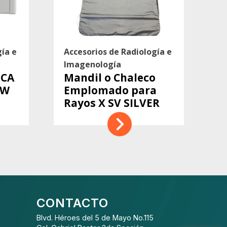
gía e
Accesorios de Radiología e
Imagenología
ICA
Mandil o Chaleco
1W
Emplomado para
Rayos X SV SILVER
CONTACTO
Blvd. Héroes del 5 de Mayo No.115