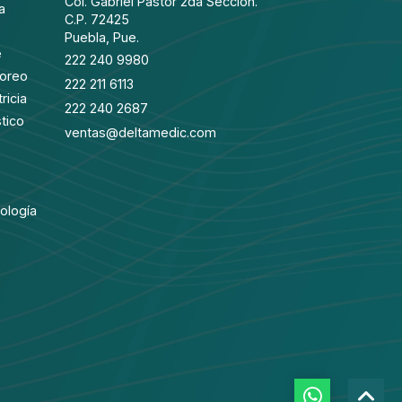
Col. Gabriel Pastor 2da Sección.
a
C.P. 72425
Puebla, Pue.
e
222 240 9980
toreo
222 211 6113
ricia
222 240 2687
tico
ventas@deltamedic.com
ología