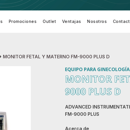
os
Promociones
Outlet
Ventajas
Nosotros
Contac
Equipamiento
Equipo de
Equipo de
Accesor
turí
para Sala de
Cardiología
Monitoreo
para
Cirugía
de
Equipo 
Paciente
Monitor
MONITOR FETAL Y MATERNO FM-9000 PLUS D
EQUIPO PARA GINECOLOGÍA 
MONITOR FET
9000 PLUS D
ADVANCED INSTRUMENTAT
FM-9000 PLUS
Acerca de