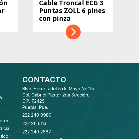
ión
Cable Troncal ECG 3
or
Puntas ZOLL 6 pines
con pinza
CONTACTO
Blvd. Héroes del 5 de Mayo No.115
Col. Gabriel Pastor 2da Sección.
a
C.P. 72425
Puebla, Pue.
e
222 240 9980
toreo
222 211 6113
ricia
222 240 2687
tico