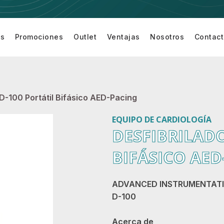
os
Promociones
Outlet
Ventajas
Nosotros
Contac
Equipamiento
Equipo de
Equipo de
Accesor
turí
para Sala de
Cardiología
Monitoreo
para
Cirugía
de
Equipo 
Paciente
Monitor
 D-100 Portátil Bifásico AED-Pacing
EQUIPO DE CARDIOLOGÍA
DESFIBRILADO
BIFÁSICO AED
ADVANCED INSTRUMENTAT
D-100
Acerca de