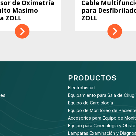
sor de Oximetría
Cable Multifunc
ulto Masimo
para Desfibrilad
a ZOLL
ZOLL
PRODUCTOS
Electrobisturí
nes
Equipamiento para Sala de Cirugí
Equipo de Cardiología
Equipo de Monitoreo de Pacient
Accesorios para Equipo de Moni
Equipo para Ginecología y Obstet
Lámparas Examinación y Diagnós