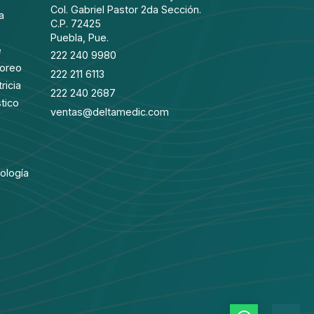
Col. Gabriel Pastor 2da Sección.
a
C.P. 72425
Puebla, Pue.
e
222 240 9980
toreo
222 211 6113
ricia
222 240 2687
tico
ventas@deltamedic.com
ología