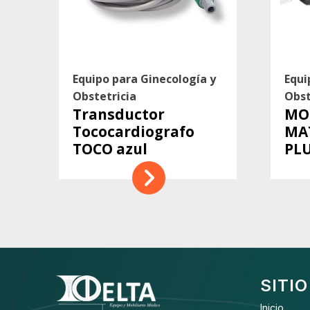
Equipo para Ginecología y
Equi
Obstetricia
Obst
Transductor
MO
Tococardiografo
MA
TOCO azul
PLU
SITIO
Inicio