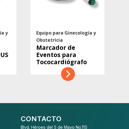
ía y
Equipo para Ginecología y
Obstetricia
Marcador de
 US
Eventos para
Tococardiógrafo
CONTACTO
Blvd. Héroes del 5 de Mayo No.115