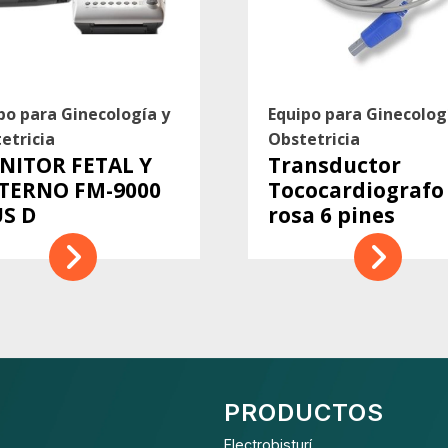
po para Ginecología y
Equipo para Ginecolog
etricia
Obstetricia
NITOR FETAL Y
Transductor
TERNO FM-9000
Tococardiografo
S D
rosa 6 pines
PRODUCTOS
Electrobisturí