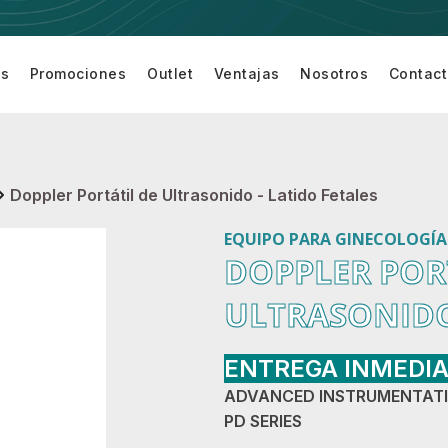
os
Promociones
Outlet
Ventajas
Nosotros
Contac
Equipamiento
Equipo de
Equipo de
Accesor
turí
para Sala de
Cardiología
Monitoreo
para
Cirugía
de
Equipo 
Paciente
Monitor
Doppler Portátil de Ultrasonido - Latido Fetales
EQUIPO PARA GINECOLOGÍA 
DOPPLER POR
ULTRASONIDO 
ENTREGA INMEDI
ADVANCED INSTRUMENTAT
PD SERIES