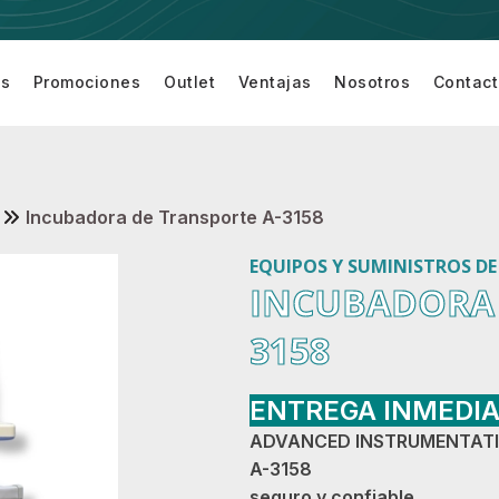
os
Promociones
Outlet
Ventajas
Nosotros
Contac
Equipamiento
Equipo de
Equipo de
Accesor
turí
para Sala de
Cardiología
Monitoreo
para
Cirugía
de
Equipo 
Paciente
Monitor
a
Incubadora de Transporte A-3158
EQUIPOS Y SUMINISTROS D
INCUBADORA 
3158
ENTREGA INMEDI
ADVANCED INSTRUMENTAT
A-3158
seguro y confiable