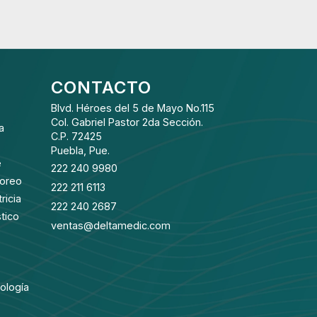
CONTACTO
Blvd. Héroes del 5 de Mayo No.115
Col. Gabriel Pastor 2da Sección.
a
C.P. 72425
Puebla, Pue.
e
222 240 9980
toreo
222 211 6113
ricia
222 240 2687
tico
ventas@deltamedic.com
ología