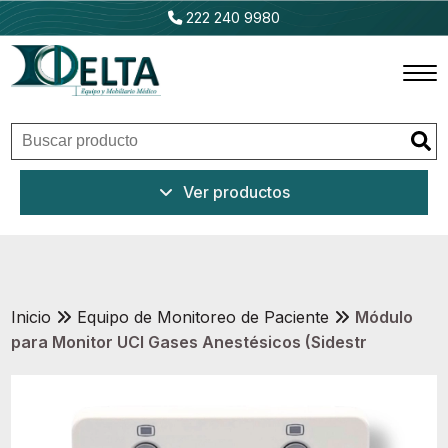
222 240 9980
Inicio
Ver productos
Productos
Promociones
Outlet
Inicio
Equipo de Monitoreo de Paciente
Módulo
para Monitor UCI Gases Anestésicos (Sidestr
Ventajas
Nosotros