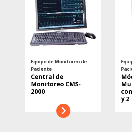
Equipo de Monitoreo de
Equi
Paciente
Paci
Central de
Mó
Monitoreo CMS-
Mul
2000
con
y 2