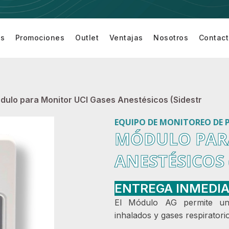
os
Promociones
Outlet
Ventajas
Nosotros
Contac
Equipamiento
Equipo de
Equipo de
Accesor
turí
para Sala de
Cardiología
Monitoreo
para
Cirugía
de
Equipo 
Paciente
Monitor
dulo para Monitor UCI Gases Anestésicos (Sidestr
EQUIPO DE MONITOREO DE 
MÓDULO PARA
ANESTÉSICOS 
ENTREGA INMEDI
El Módulo AG permite un 
inhalados y gases respiratori