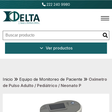
222 240 9980
Inicio
Ver productos
Productos
Promociones
Outlet
Inicio
Equipo de Monitoreo de Paciente
Oxímetro
de Pulso Adulto / Pediátrico / Neonato P
Ventajas
Nosotros