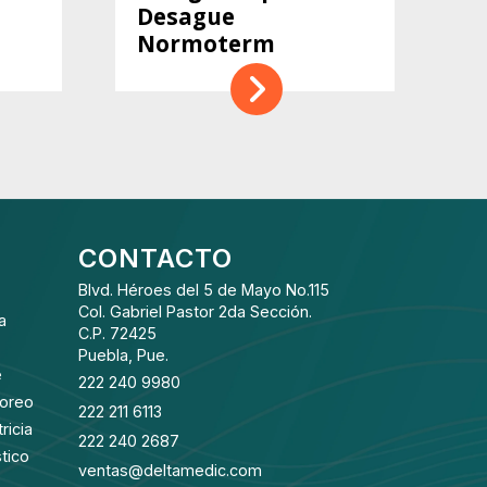
Desague
Normoterm
CONTACTO
Blvd. Héroes del 5 de Mayo No.115
Col. Gabriel Pastor 2da Sección.
a
C.P. 72425
Puebla, Pue.
e
222 240 9980
toreo
222 211 6113
ricia
222 240 2687
tico
ventas@deltamedic.com