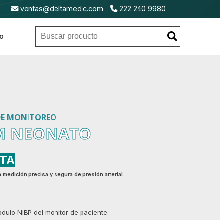
ventas@deltamedic.com
222 240 9980
to
ios
Equipo
Lámparas
Máquina
Mobiliari
para
Examinación
de
Hospitala
de
Ginecología
y
Anestesia
eo
y
Diagnóstico
Obstetricia
DE MONITOREO
3M NEONATO
ATA
 medición precisa y segura de presión arterial
dulo NIBP del monitor de paciente.