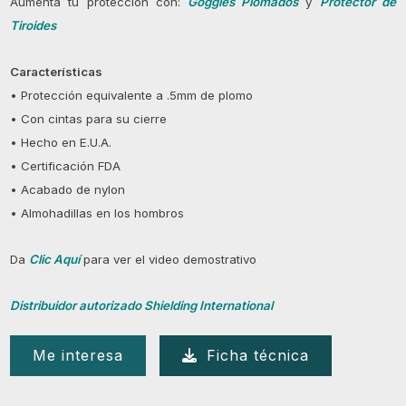
Aumenta tu protección con:
Goggles Plomados
y
Protector de
Tiroides
Características
• Protección equivalente a .5mm de plomo
• Con cintas para su cierre
• Hecho en E.U.A.
• Certificación FDA
• Acabado de nylon
• Almohadillas en los hombros
Da
Clic Aquí
para ver el video demostrativo
Distribuidor autorizado Shielding International
Me interesa
Ficha técnica