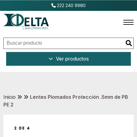
222 240 9980
Inicio
Ver productos
Productos
Promociones
Outlet
Inicio
Lentes Plomados Protección .5mm de PB
PE 2
Ventajas
Nosotros